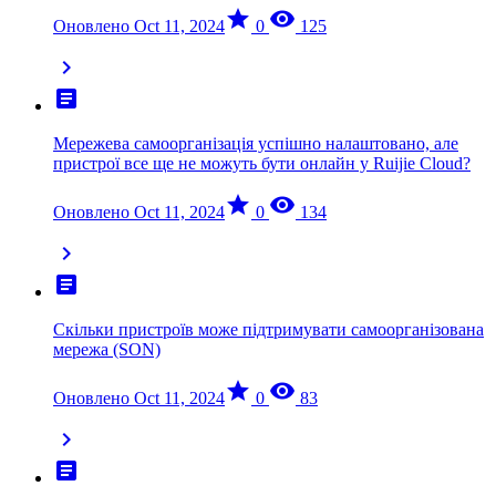
star
visibility
Оновлено Oct 11, 2024
0
125
chevron_right
article
Мережева самоорганізація успішно налаштовано, але
пристрої все ще не можуть бути онлайн у Ruijie Cloud?
star
visibility
Оновлено Oct 11, 2024
0
134
chevron_right
article
Скільки пристроїв може підтримувати самоорганізована
мережа (SON)
star
visibility
Оновлено Oct 11, 2024
0
83
chevron_right
article