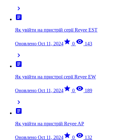
chevron_right
article
Як увійти на пристрій серії Reyee EST
star
visibility
Оновлено Oct 11, 2024
0
143
chevron_right
article
Як увійти на пристрої серії Reyee EW
star
visibility
Оновлено Oct 11, 2024
0
189
chevron_right
article
Як увійти на пристрій Reyee AP
star
visibility
Оновлено Oct 11, 2024
0
132