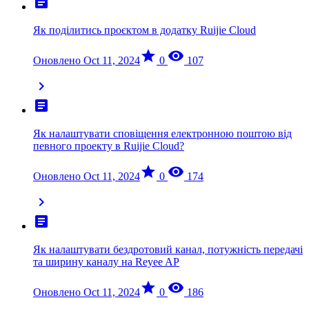
article
Як поділитись проєктом в додатку Ruijie Cloud
star
visibility
Оновлено Oct 11, 2024
0
107
chevron_right
article
Як налаштувати сповіщення електронною поштою від
певного проекту в Ruijie Cloud?
star
visibility
Оновлено Oct 11, 2024
0
174
chevron_right
article
Як налаштувати бездротовий канал, потужність передачі
та ширину каналу на Reyee AP
star
visibility
Оновлено Oct 11, 2024
0
186