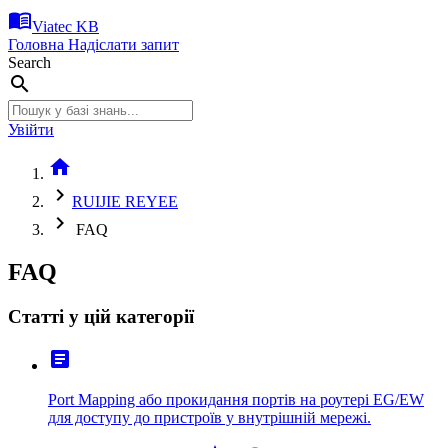
menu_book
Viatec KB
Головна
Надіслати запит
Search
search
Увійти
home
chevron_right
RUIJIE REYEE
chevron_right
FAQ
FAQ
Статті у цій категорії
article
Port Mapping або прокидання портів на роутері EG/EW
для доступу до пристроїв у внутрішній мережі.