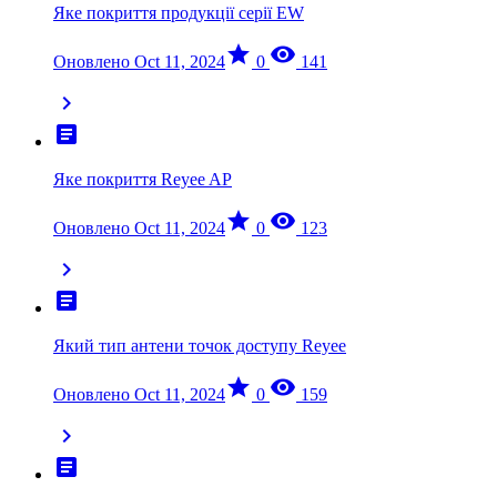
Яке покриття продукції серії EW
star
visibility
Оновлено Oct 11, 2024
0
141
chevron_right
article
Яке покриття Reyee AP
star
visibility
Оновлено Oct 11, 2024
0
123
chevron_right
article
Який тип антени точок доступу Reyee
star
visibility
Оновлено Oct 11, 2024
0
159
chevron_right
article