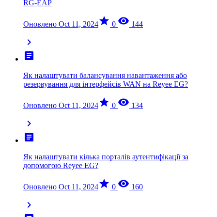
RG-EAP
star
visibility
Оновлено Oct 11, 2024
0
144
chevron_right
article
Як налаштувати балансування навантаження або
резервування для інтерфейсів WAN на Reyee EG?
star
visibility
Оновлено Oct 11, 2024
0
134
chevron_right
article
Як налаштувати кілька порталів аутентифікації за
допомогою Reyee EG?
star
visibility
Оновлено Oct 11, 2024
0
160
chevron_right