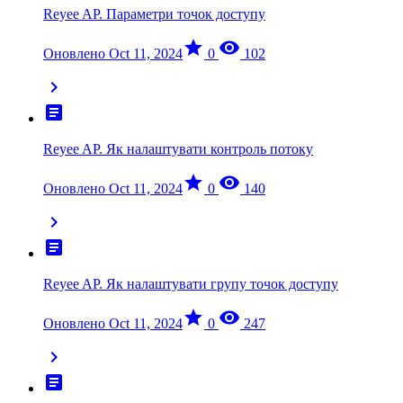
Reyee AP. Параметри точок доступу
star
visibility
Оновлено Oct 11, 2024
0
102
chevron_right
article
Reyee AP. Як налаштувати контроль потоку
star
visibility
Оновлено Oct 11, 2024
0
140
chevron_right
article
Reyee AP. Як налаштувати групу точок доступу
star
visibility
Оновлено Oct 11, 2024
0
247
chevron_right
article