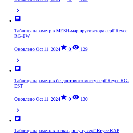
chevron_right
article
Таблиця параметрів MESH-маршрутизатора серії Reyee
RG-EW
star
visibility
Оновлено Oct 11, 2024
0
129
chevron_right
article
Таблиця параметрів бездротового мосту серії Reyee RG-
EST
star
visibility
Оновлено Oct 11, 2024
0
130
chevron_right
article
Таблиця параметрів точки доступу серії Reyee RAP