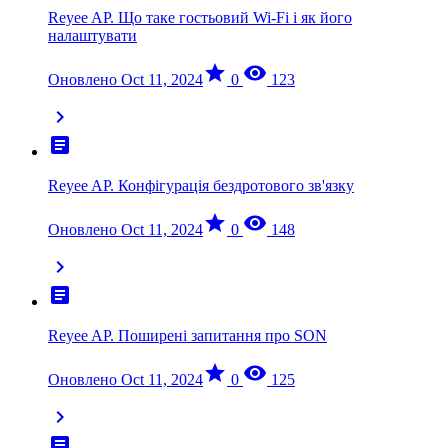
Reyee AP. Що таке гостьовий Wi-Fi і як його
налаштувати
star
visibility
Оновлено Oct 11, 2024
0
123
chevron_right
article
Reyee AP. Конфігурація бездротового зв'язку
star
visibility
Оновлено Oct 11, 2024
0
148
chevron_right
article
Reyee AP. Поширені запитання про SON
star
visibility
Оновлено Oct 11, 2024
0
125
chevron_right
article