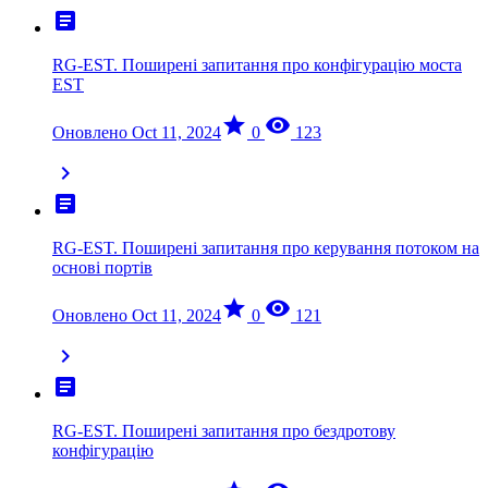
article
RG-EST. Поширені запитання про конфігурацію моста
EST
star
visibility
Оновлено Oct 11, 2024
0
123
chevron_right
article
RG-EST. Поширені запитання про керування потоком на
основі портів
star
visibility
Оновлено Oct 11, 2024
0
121
chevron_right
article
RG-EST. Поширені запитання про бездротову
конфігурацію