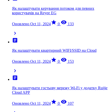
Як налаштувати керування потоком для певних
користувачів на Reyee EG
star
visibility
Оновлено Oct 11, 2024
0
133
chevron_right
article
Як налаштувати квартирний WIFI/SSID на Cloud
star
visibility
Оновлено Oct 11, 2024
0
153
chevron_right
article
Як налаштувати гостьову мережу Wi-Fi у додатку Ruijie
Cloud APP
star
visibility
Оновлено Oct 11, 2024
0
107