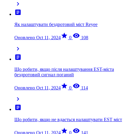
chevron_right
article
Як налаштувати бездротовий міст Reyee
star
visibility
Оновлено Oct 11, 2024
0
108
chevron_right
article
Що робити, якщо після налаштування EST-міста
бездротовий сигнал поганий
star
visibility
Оновлено Oct 11, 2024
0
114
chevron_right
article
Що робити, якщо не вдається налаштувати EST міст
star
visibility
Оновлено Oct 11, 2024
0
141