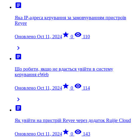
article
Яка IP-адреса керування за замовчуванням пристроїв
Reyee
star
visibility
Оновлено Oct 11, 2024
0
110
chevron_right
article
Що робити, якщо не вдається увійти в систему
керування eWeb
star
visibility
Оновлено Oct 11, 2024
0
114
chevron_right
article
Як увійти на пристрій Reyee через додаток Ruijie Cloud
star
visibility
Оновлено Oct 11, 2024
0
143