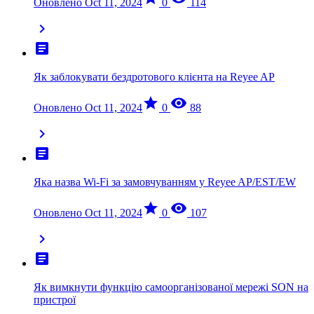
Оновлено Oct 11, 2024
0
114
chevron_right
article
Як заблокувати бездротового клієнта на Reyee AP
star
visibility
Оновлено Oct 11, 2024
0
88
chevron_right
article
Яка назва Wi-Fi за замовчуванням у Reyee AP/EST/EW
star
visibility
Оновлено Oct 11, 2024
0
107
chevron_right
article
Як вимкнути функцію самоорганізованої мережі SON на
пристрої