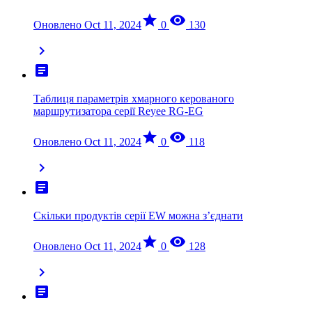
star
visibility
Оновлено Oct 11, 2024
0
130
chevron_right
article
Таблиця параметрів хмарного керованого
маршрутизатора серії Reyee RG-EG
star
visibility
Оновлено Oct 11, 2024
0
118
chevron_right
article
Скільки продуктів серії EW можна з’єднати
star
visibility
Оновлено Oct 11, 2024
0
128
chevron_right
article