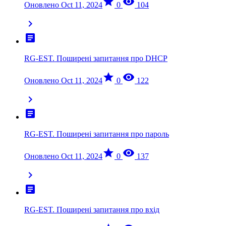
star
visibility
Оновлено Oct 11, 2024
0
104
chevron_right
article
RG-EST. Поширені запитання про DHCP
star
visibility
Оновлено Oct 11, 2024
0
122
chevron_right
article
RG-EST. Поширені запитання про пароль
star
visibility
Оновлено Oct 11, 2024
0
137
chevron_right
article
RG-EST. Поширені запитання про вхід