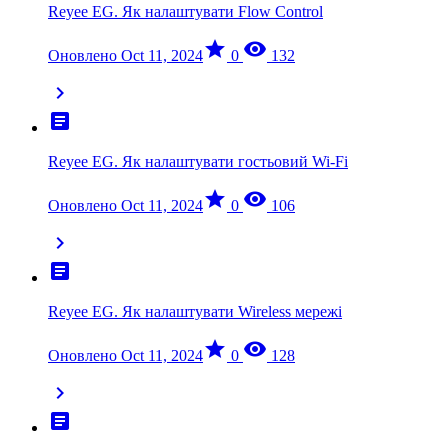
Reyee EG. Як налаштувати Flow Control
star
visibility
Оновлено Oct 11, 2024
0
132
chevron_right
article
Reyee EG. Як налаштувати гостьовий Wi-Fi
star
visibility
Оновлено Oct 11, 2024
0
106
chevron_right
article
Reyee EG. Як налаштувати Wireless мережі
star
visibility
Оновлено Oct 11, 2024
0
128
chevron_right
article