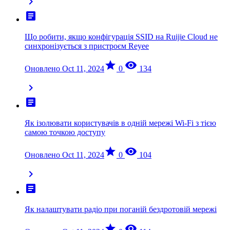
chevron_right
article
Що робити, якщо конфігурація SSID на Ruijie Cloud не
синхронізується з пристроєм Reyee
star
visibility
Оновлено Oct 11, 2024
0
134
chevron_right
article
Як ізолювати користувачів в одній мережі Wi-Fi з тією
самою точкою доступу
star
visibility
Оновлено Oct 11, 2024
0
104
chevron_right
article
Як налаштувати радіо при поганій бездротовій мережі
star
visibility