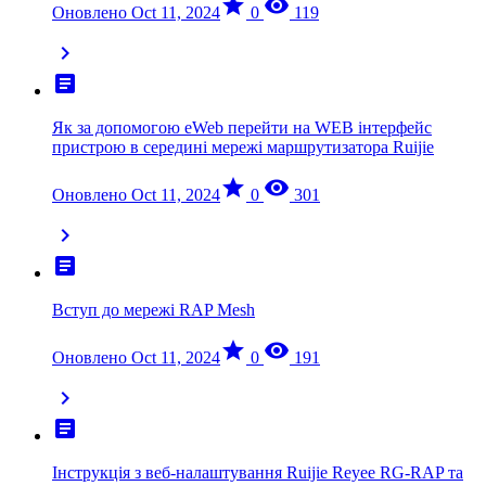
star
visibility
Оновлено Oct 11, 2024
0
119
chevron_right
article
Як за допомогою eWeb перейти на WEB інтерфейс
пристрою в середині мережі маршрутизатора Ruijie
star
visibility
Оновлено Oct 11, 2024
0
301
chevron_right
article
Вступ до мережі RAP Mesh
star
visibility
Оновлено Oct 11, 2024
0
191
chevron_right
article
Інструкція з веб-налаштування Ruijie Reyee RG-RAP та