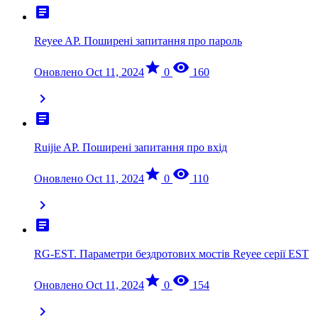
article
Reyee AP. Поширені запитання про пароль
star
visibility
Оновлено Oct 11, 2024
0
160
chevron_right
article
Ruijie AP. Поширені запитання про вхід
star
visibility
Оновлено Oct 11, 2024
0
110
chevron_right
article
RG-EST. Параметри бездротових мостів Reyee серії EST
star
visibility
Оновлено Oct 11, 2024
0
154
chevron_right