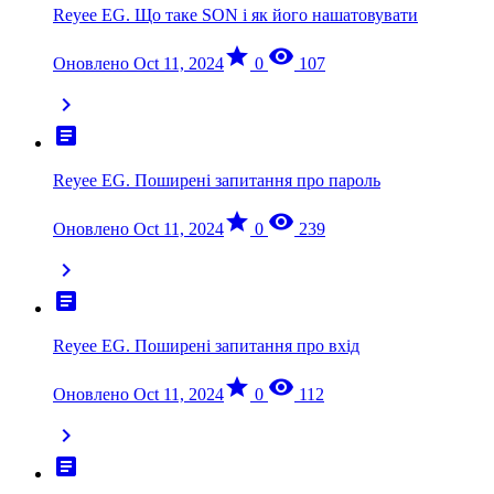
Reyee EG. Що таке SON і як його нашатовувати
star
visibility
Оновлено Oct 11, 2024
0
107
chevron_right
article
Reyee EG. Поширені запитання про пароль
star
visibility
Оновлено Oct 11, 2024
0
239
chevron_right
article
Reyee EG. Поширені запитання про вхід
star
visibility
Оновлено Oct 11, 2024
0
112
chevron_right
article