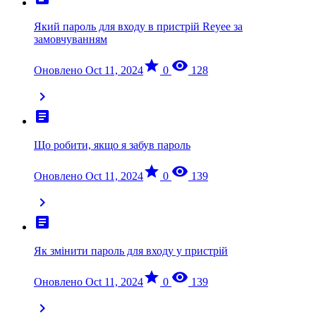
Який пароль для входу в пристрій Reyee за
замовчуванням
star
visibility
Оновлено Oct 11, 2024
0
128
chevron_right
article
Що робити, якщо я забув пароль
star
visibility
Оновлено Oct 11, 2024
0
139
chevron_right
article
Як змінити пароль для входу у пристрій
star
visibility
Оновлено Oct 11, 2024
0
139
chevron_right