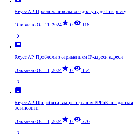
Reyee AP. Проблема повільного доступу до Інтернету
star
visibility
Оновлено Oct 11, 2024
0
116
chevron_right
article
Reyee AP. Проблеми з отриманням IP-адреси адреси
star
visibility
Оновлено Oct 11, 2024
0
154
chevron_right
article
Reyee AP. Що робити, якщо з'єднання PPPoE не вдається
встановити
star
visibility
Оновлено Oct 11, 2024
0
276
chevron_right