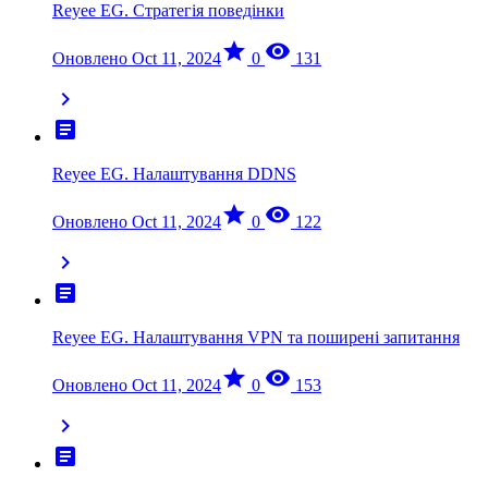
Reyee EG. Стратегія поведінки
star
visibility
Оновлено Oct 11, 2024
0
131
chevron_right
article
Reyee EG. Налаштування DDNS
star
visibility
Оновлено Oct 11, 2024
0
122
chevron_right
article
Reyee EG. Налаштування VPN та поширені запитання
star
visibility
Оновлено Oct 11, 2024
0
153
chevron_right
article