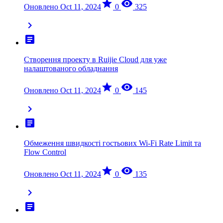
star
visibility
Оновлено Oct 11, 2024
0
325
chevron_right
article
Створення проекту в Ruijie Cloud для уже
налаштованого обладнання
star
visibility
Оновлено Oct 11, 2024
0
145
chevron_right
article
Обмеження швидкості гостьових Wi-Fi Rate Limit та
Flow Control
star
visibility
Оновлено Oct 11, 2024
0
135
chevron_right
article