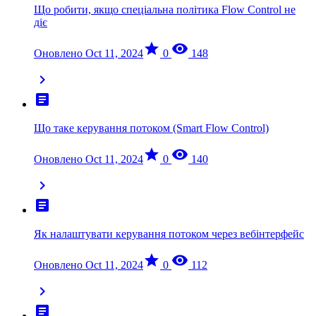
Що робити, якщо спеціальна політика Flow Control не
діє
star
visibility
Оновлено Oct 11, 2024
0
148
chevron_right
article
Що таке керування потоком (Smart Flow Control)
star
visibility
Оновлено Oct 11, 2024
0
140
chevron_right
article
Як налаштувати керування потоком через вебінтерфейс
star
visibility
Оновлено Oct 11, 2024
0
112
chevron_right
article