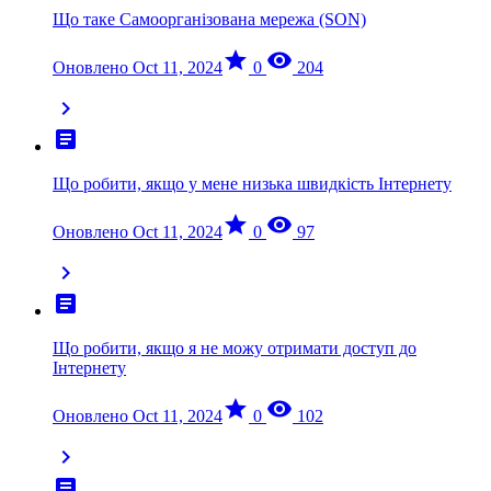
Що таке Самоорганізована мережа (SON)
star
visibility
Оновлено Oct 11, 2024
0
204
chevron_right
article
Що робити, якщо у мене низька швидкість Інтернету
star
visibility
Оновлено Oct 11, 2024
0
97
chevron_right
article
Що робити, якщо я не можу отримати доступ до
Інтернету
star
visibility
Оновлено Oct 11, 2024
0
102
chevron_right
article