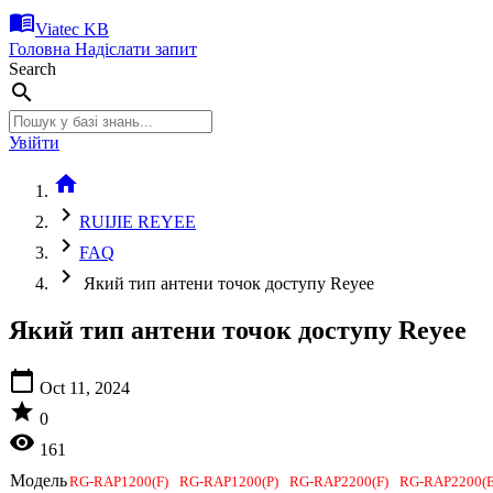
menu_book
Viatec KB
Головна
Надіслати запит
Search
search
Увійти
home
chevron_right
RUIJIE REYEE
chevron_right
FAQ
chevron_right
Який тип антени точок доступу Reyee
Який тип антени точок доступу Reyee
calendar_today
Oct 11, 2024
star
0
visibility
161
Модель
RG-RAP1200(F)
RG-RAP1200(P)
RG-RAP2200(F)
RG-RAP2200(E