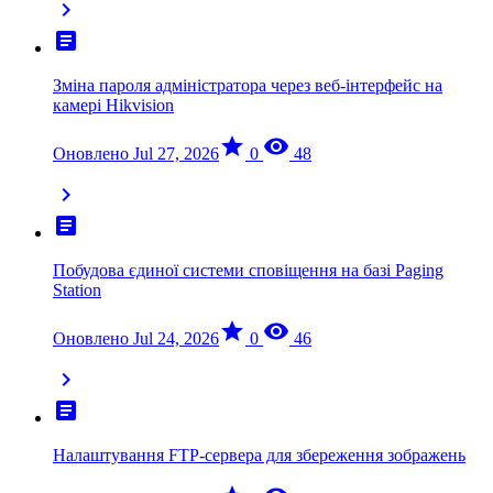
chevron_right
article
Зміна пароля адміністратора через веб-інтерфейс на
камері Hikvision
star
visibility
Оновлено Jul 27, 2026
0
48
chevron_right
article
Побудова єдиної системи сповіщення на базі Paging
Station
star
visibility
Оновлено Jul 24, 2026
0
46
chevron_right
article
Налаштування FTP-сервера для збереження зображень