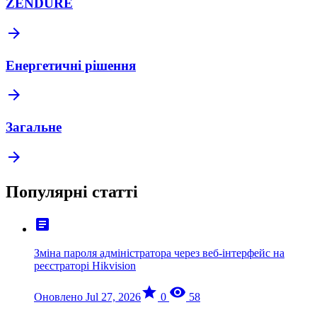
ZENDURE
arrow_forward
Енергетичні рішення
arrow_forward
Загальне
arrow_forward
Популярні статті
article
Зміна пароля адміністратора через веб-інтерфейс на
реєстраторі Hikvision
star
visibility
Оновлено Jul 27, 2026
0
58