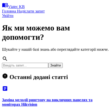
menu_book
Viatec KB
Головна
Надіслати запит
Увійти
Як ми можемо вам
допомогти?
Шукайте у нашій базі знань або переглядайте категорії нижче.
search
Знайти
new_releases
Останні додані статті
article
Заміна мелодії рингтону на викличних панелях та
моніторах Hikvision