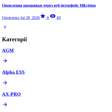
Оновлення прошивки через веб-інтерфейс Hikvision
star
visibility
Оновлено Jul 28, 2026
0
60
chevron_right
Категорії
AGM
arrow_forward
Alpha ESS
arrow_forward
AX-PRO
arrow_forward