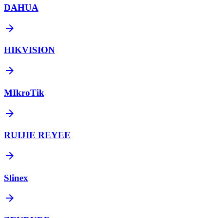
DAHUA
arrow_forward
HIKVISION
arrow_forward
MIkroTik
arrow_forward
RUIJIE REYEE
arrow_forward
Slinex
arrow_forward