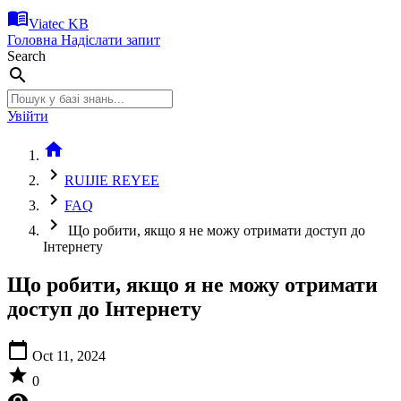
menu_book
Viatec KB
Головна
Надіслати запит
Search
search
Увійти
home
chevron_right
RUIJIE REYEE
chevron_right
FAQ
chevron_right
Що робити, якщо я не можу отримати доступ до
Інтернету
Що робити, якщо я не можу отримати
доступ до Інтернету
calendar_today
Oct 11, 2024
star
0
visibility