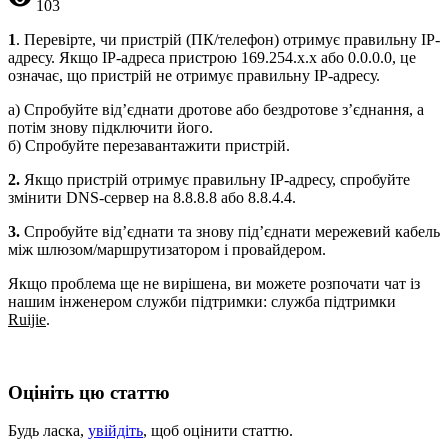
103
1
. Перевірте, чи пристрій (ПК/телефон) отримує правильну IP-
адресу. Якщо IP-адреса пристрою 169.254.x.x або 0.0.0.0, це
означає, що пристрій не отримує правильну IP-адресу.
а) Спробуйте від’єднати дротове або бездротове з’єднання, а
потім знову підключити його.
б) Спробуйте перезавантажити пристрій.
2.
Якщо пристрій отримує правильну IP-адресу, спробуйте
змінити DNS-сервер на 8.8.8.8 або 8.8.4.4.
3.
Спробуйте від’єднати та знову під’єднати мережевий кабель
між шлюзом/маршрутизатором і провайдером.
Якщо проблема ще не вирішена, ви можете розпочати чат із
нашим інженером служби підтримки: служба підтримки
Ruijie
.
Оцініть цю статтю
Будь ласка,
увійдіть
, щоб оцінити статтю.