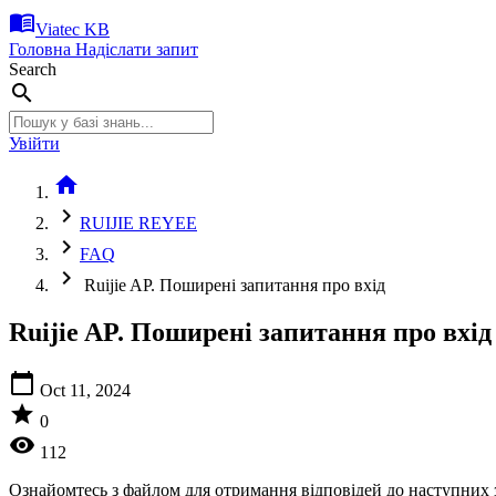
menu_book
Viatec KB
Головна
Надіслати запит
Search
search
Увійти
home
chevron_right
RUIJIE REYEE
chevron_right
FAQ
chevron_right
Ruijie AP. Поширені запитання про вхід
Ruijie AP. Поширені запитання про вхід
calendar_today
Oct 11, 2024
star
0
visibility
112
Ознайомтесь з файлом для отримання відповідей до наступних 