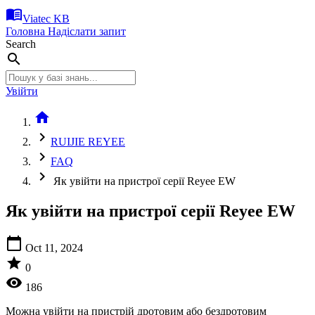
menu_book
Viatec KB
Головна
Надіслати запит
Search
search
Увійти
home
chevron_right
RUIJIE REYEE
chevron_right
FAQ
chevron_right
Як увійти на пристрої серії Reyee EW
Як увійти на пристрої серії Reyee EW
calendar_today
Oct 11, 2024
star
0
visibility
186
Можна увійти на пристрій дротовим або бездротовим