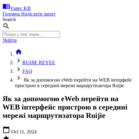
menu_book
Viatec KB
Головна
Надіслати запит
Search
search
Увійти
home
chevron_right
RUIJIE REYEE
chevron_right
FAQ
chevron_right
Як за допомогою eWeb перейти на WEB інтерфейс
пристрою в середині мережі маршрутизатора Ruijie
Як за допомогою eWeb перейти на
WEB інтерфейс пристрою в середині
мережі маршрутизатора Ruijie
calendar_today
Oct 11, 2024
star