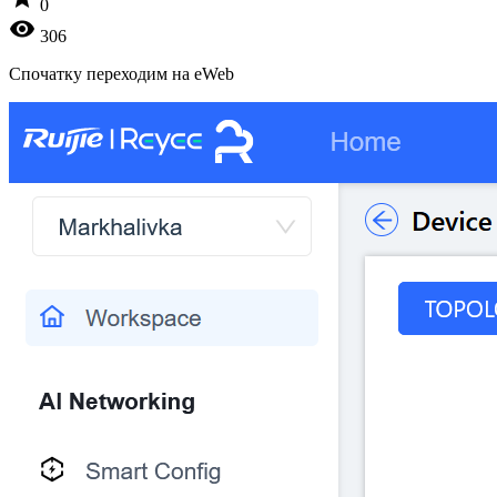
0
visibility
306
Спочатку переходим на eWeb