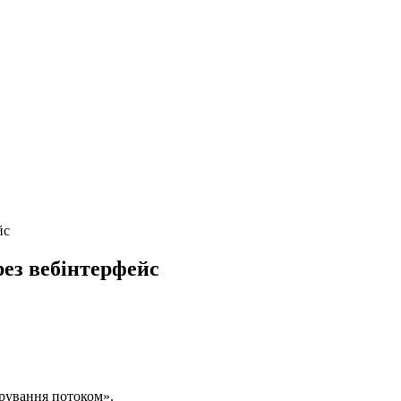
йс
ез вебінтерфейс
рування потоком».