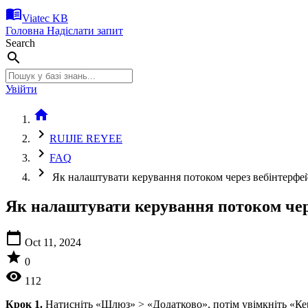
menu_book
Viatec KB
Головна
Надіслати запит
Search
search
Увійти
home
chevron_right
RUIJIE REYEE
chevron_right
FAQ
chevron_right
Як налаштувати керування потоком через вебінтерфе
Як налаштувати керування потоком чер
calendar_today
Oct 11, 2024
star
0
visibility
112
Крок 1.
Натисніть «Шлюз» > «Додатково», потім увімкніть «Ке