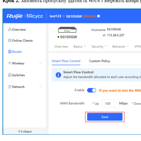
Крок 2.
Заповніть пропускну здатність WAN і збережіть конфіг