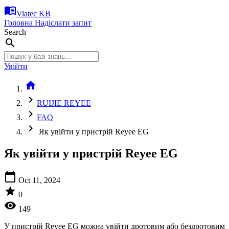
menu_book
Viatec KB
Головна
Надіслати запит
Search
search
Увійти
home
chevron_right
RUIJIE REYEE
chevron_right
FAQ
chevron_right
Як увійти у пристрій Reyee EG
Як увійти у пристрій Reyee EG
calendar_today
Oct 11, 2024
star
0
visibility
149
У пристрій Reyee EG можна увійти дротовим або бездротовим