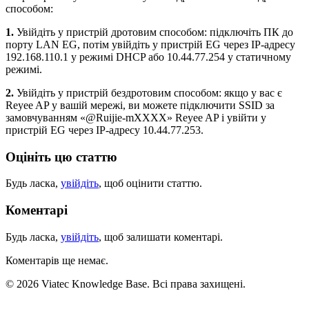
способом:
1.
Увійдіть у пристрій дротовим способом: підключіть ПК до
порту LAN EG, потім увійдіть у пристрій EG через IP-адресу
192.168.110.1 у режимі DHCP або 10.44.77.254 у статичному
режимі.
2.
Увійдіть у пристрій бездротовим способом: якщо у вас є
Reyee AP у вашій мережі, ви можете підключити SSID за
замовчуванням «@Ruijie-mXXXX» Reyee AP і увійти у
пристрій EG через IP-адресу 10.44.77.253.
Оцініть цю статтю
Будь ласка,
увійдіть
, щоб оцінити статтю.
Коментарі
Будь ласка,
увійдіть
, щоб залишати коментарі.
Коментарів ще немає.
© 2026 Viatec Knowledge Base. Всі права захищені.