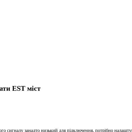
ати EST міст
о сигналу занадто низький для підключення, потрібно налаштув