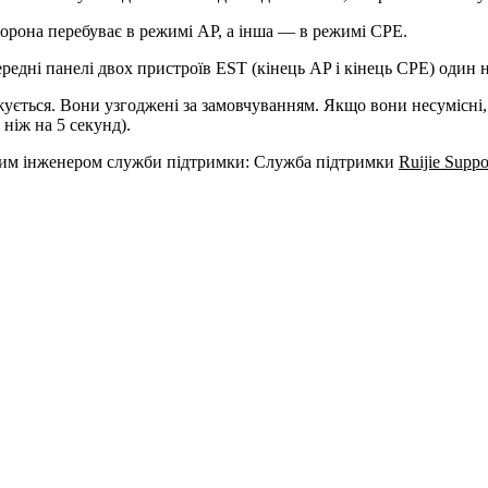
орона перебуває в режимі AP, а інша — в режимі CPE.
едні панелі двох пристроїв EST (кінець AP і кінець CPE) один 
оджується. Вони узгоджені за замовчуванням. Якщо вони несумісн
ніж на 5 секунд).
шим інженером служби підтримки: Служба підтримки
Ruijie Suppo