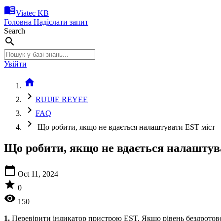
menu_book
Viatec KB
Головна
Надіслати запит
Search
search
Увійти
home
chevron_right
RUIJIE REYEE
chevron_right
FAQ
chevron_right
Що робити, якщо не вдається налаштувати EST міст
Що робити, якщо не вдається налаштув
calendar_today
Oct 11, 2024
star
0
visibility
150
1.
Перевірити індикатор пристрою EST. Якщо рівень бездротовог