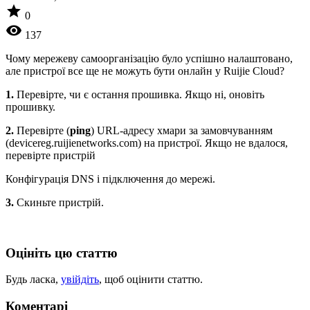
star
0
visibility
137
Чому мережеву самоорганізацію було успішно налаштовано,
але пристрої все ще не можуть бути онлайн у Ruijie Cloud?
1.
Перевірте, чи є остання прошивка. Якщо ні, оновіть
прошивку.
2.
Перевірте (
ping
) URL-адресу хмари за замовчуванням
(devicereg.ruijienetworks.com) на пристрої. Якщо не вдалося,
перевірте пристрій
Конфігурація DNS і підключення до мережі.
3.
Скиньте пристрій.
Оцініть цю статтю
Будь ласка,
увійдіть
, щоб оцінити статтю.
Коментарі