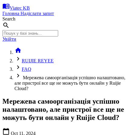
menu_book
Viatec KB
Головна
Надіслати запит
Search
search
Увійти
home
chevron_right
RUIJIE REYEE
chevron_right
FAQ
chevron_right
Мережева самоорганізація успішно налаштовано,
але пристрої все ще не можуть бути онлайн у Ruijie
Cloud?
Мережева самоорганізація успішно
налаштовано, але пристрої все ще не
можуть бути онлайн у Ruijie Cloud?
calendar_today
Oct 11, 2024