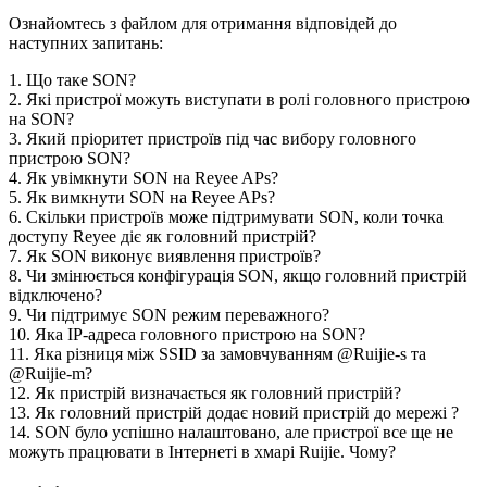
Ознайомтесь з файлом для отримання відповідей до
наступних запитань:
1. Що таке SON?
2. Які пристрої можуть виступати в ролі головного пристрою
на SON?
3. Який пріоритет пристроїв під час вибору головного
пристрою SON?
4. Як увімкнути SON на Reyee APs?
5. Як вимкнути SON на Reyee APs?
6. Скільки пристроїв може підтримувати SON, коли точка
доступу Reyee діє як головний пристрій?
7. Як SON виконує виявлення пристроїв?
8. Чи змінюється конфігурація SON, якщо головний пристрій
відключено?
9. Чи підтримує SON режим переважного?
10. Яка IP-адреса головного пристрою на SON?
11. Яка різниця між SSID за замовчуванням @Ruijie-s та
@Ruijie-m?
12. Як пристрій визначається як головний пристрій?
13. Як головний пристрій додає новий пристрій до мережі ?
14. SON було успішно налаштовано, але пристрої все ще не
можуть працювати в Інтернеті в хмарі Ruijie. Чому?