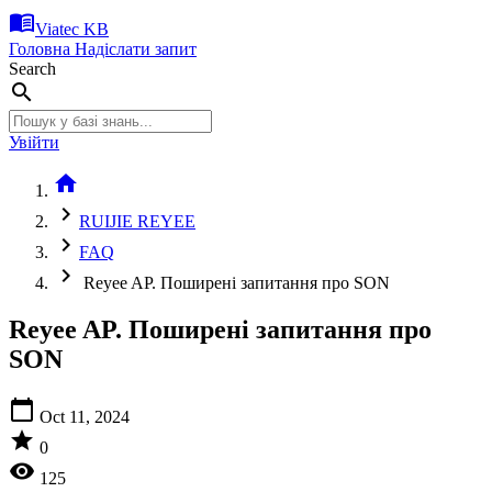
menu_book
Viatec KB
Головна
Надіслати запит
Search
search
Увійти
home
chevron_right
RUIJIE REYEE
chevron_right
FAQ
chevron_right
Reyee AP. Поширені запитання про SON
Reyee AP. Поширені запитання про
SON
calendar_today
Oct 11, 2024
star
0
visibility
125