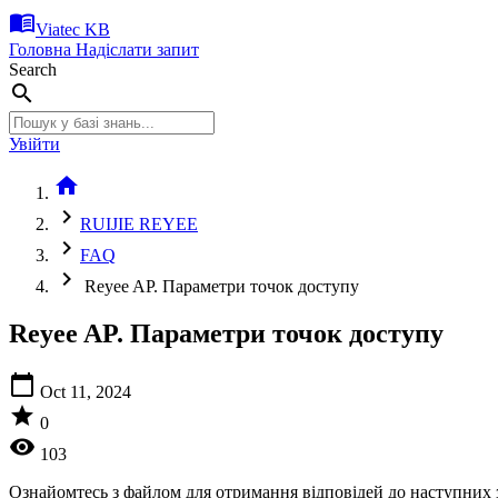
menu_book
Viatec KB
Головна
Надіслати запит
Search
search
Увійти
home
chevron_right
RUIJIE REYEE
chevron_right
FAQ
chevron_right
Reyee AP. Параметри точок доступу
Reyee AP. Параметри точок доступу
calendar_today
Oct 11, 2024
star
0
visibility
103
Ознайомтесь з файлом для отримання відповідей до наступних 