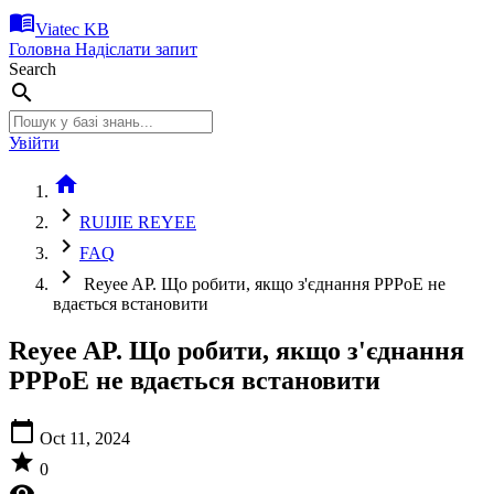
menu_book
Viatec KB
Головна
Надіслати запит
Search
search
Увійти
home
chevron_right
RUIJIE REYEE
chevron_right
FAQ
chevron_right
Reyee AP. Що робити, якщо з'єднання PPPoE не
вдається встановити
Reyee AP. Що робити, якщо з'єднання
PPPoE не вдається встановити
calendar_today
Oct 11, 2024
star
0
visibility