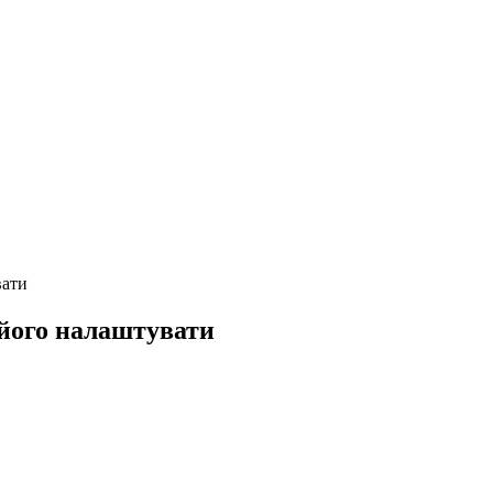
вати
 його налаштувати