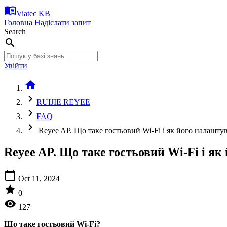
menu_book
Viatec KB
Головна
Надіслати запит
Search
search
Увійти
home
chevron_right
RUIJIE REYEE
chevron_right
FAQ
chevron_right
Reyee AP. Що таке гостьовий Wi-Fi і як його налашту
Reyee AP. Що таке гостьовий Wi-Fi і як
calendar_today
Oct 11, 2024
star
0
visibility
127
Що таке гостьовий Wi-Fi?