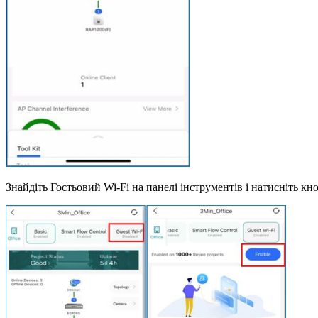
Знайдіть Гостьовий Wi-Fi на панелі інструментів і натисніть кн