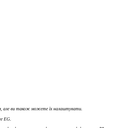
ям, але ви також можете їх налаштувати.
.
ee EG.