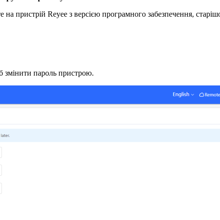
 на пристрій Reyee з версією програмного забезпечення, старішо
об змінити пароль пристрою.