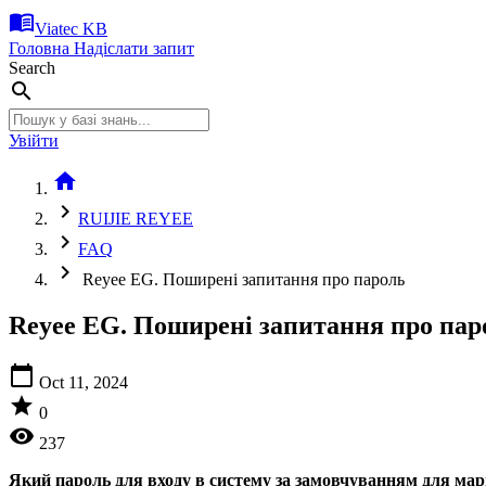
menu_book
Viatec KB
Головна
Надіслати запит
Search
search
Увійти
home
chevron_right
RUIJIE REYEE
chevron_right
FAQ
chevron_right
Reyee EG. Поширені запитання про пароль
Reyee EG. Поширені запитання про пар
calendar_today
Oct 11, 2024
star
0
visibility
237
Який пароль для входу в систему за замовчуванням для ма