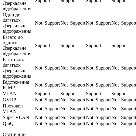
Support
Support
Support
Support
Дзеркальне
відображення
Один до
багатьох
Not Support
Not Support
Not Support
Not Suppor
Дзеркальне
відображення
Багато-до-
одного
Support
Support
Support
Support
Дзеркальне
відображення
Багато-до-
багатьох
Not Support
Not Support
Not Support
Not Suppor
Дзеркальне
відображення
Відстеження
Not Support
Not Support
Not Support
Not Suppor
IGMP
VLAN
Support
Support
Support
Support
GVRP
Not Support
Not Support
Not Support
Not Suppor
Протокол
Not Support
Not Support
Not Support
Not Suppor
VLAN
Super VLAN
Not Support
Not Support
Not Support
Not Suppor
QinQ
Not Support
Not Support
Not Support
Not Suppor
Статичний