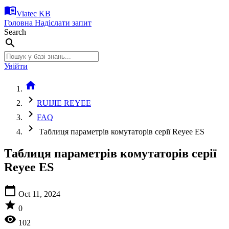
menu_book
Viatec KB
Головна
Надіслати запит
Search
search
Увійти
home
chevron_right
RUIJIE REYEE
chevron_right
FAQ
chevron_right
Таблиця параметрів комутаторів серії Reyee ES
Таблиця параметрів комутаторів серії
Reyee ES
calendar_today
Oct 11, 2024
star
0
visibility
102