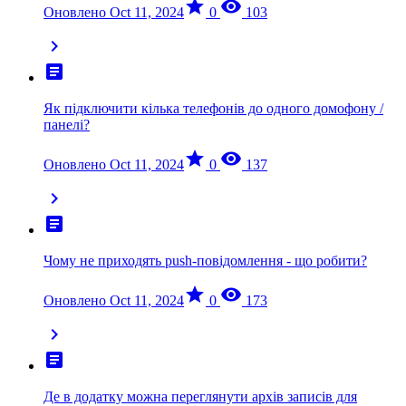
star
visibility
Оновлено Oct 11, 2024
0
103
chevron_right
article
Як підключити кілька телефонів до одного домофону /
панелі?
star
visibility
Оновлено Oct 11, 2024
0
137
chevron_right
article
Чому не приходять push-повідомлення - що робити?
star
visibility
Оновлено Oct 11, 2024
0
173
chevron_right
article
Де в додатку можна переглянути архів записів для