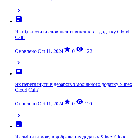
chevron_right
article
Як відключити сповіщення викликів в додатку Cloud
Call?
star
visibility
Оновлено Oct 11, 2024
0
122
chevron_right
article
Як переглянути відеоархів з мобільного додатку Slinex
Cloud Call?
star
visibility
Оновлено Oct 11, 2024
0
116
chevron_right
article
Як змінити мову відображення додатку Slinex Cloud