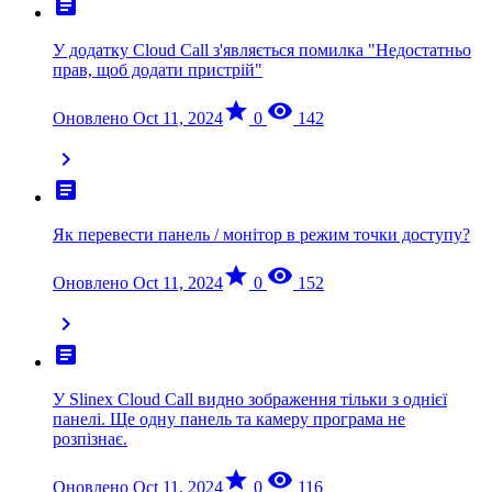
article
У додатку Cloud Call з'являється помилка "Недостатньо
прав, щоб додати пристрій"
star
visibility
Оновлено Oct 11, 2024
0
142
chevron_right
article
Як перевести панель / монітор в режим точки доступу?
star
visibility
Оновлено Oct 11, 2024
0
152
chevron_right
article
У Slinex Cloud Call видно зображення тільки з однієї
панелі. Ще одну панель та камеру програма не
розпізнає.
star
visibility
Оновлено Oct 11, 2024
0
116