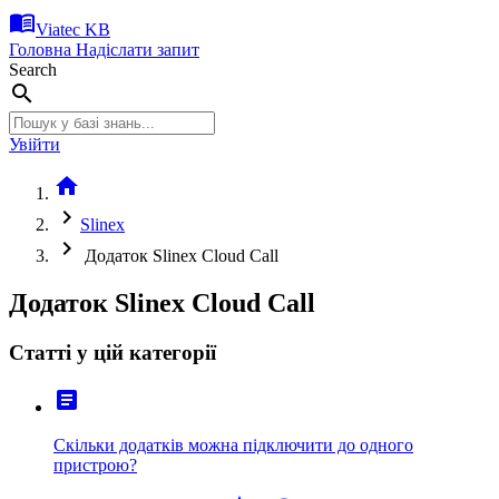
menu_book
Viatec KB
Головна
Надіслати запит
Search
search
Увійти
home
chevron_right
Slinex
chevron_right
Додаток Slinex Cloud Call
Додаток Slinex Cloud Call
Статті у цій категорії
article
Скільки додатків можна підключити до одного
пристрою?