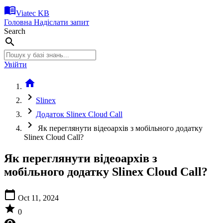
menu_book
Viatec KB
Головна
Надіслати запит
Search
search
Увійти
home
chevron_right
Slinex
chevron_right
Додаток Slinex Cloud Call
chevron_right
Як переглянути відеоархів з мобільного додатку
Slinex Cloud Call?
Як переглянути відеоархів з
мобільного додатку Slinex Cloud Call?
calendar_today
Oct 11, 2024
star
0
visibility