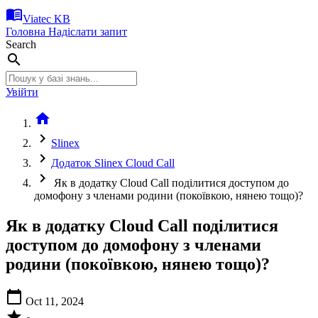
menu_book
Viatec KB
Головна
Надіслати запит
Search
search
Увійти
home
chevron_right
Slinex
chevron_right
Додаток Slinex Cloud Call
chevron_right
Як в додатку Cloud Call поділитися доступом до
домофону з членами родини (покоївкою, нянею тощо)?
Як в додатку Cloud Call поділитися
доступом до домофону з членами
родини (покоївкою, нянею тощо)?
calendar_today
Oct 11, 2024
star