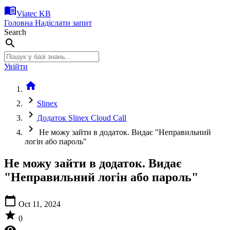
menu_book
Viatec KB
Головна
Надіслати запит
Search
search
Увійти
home
chevron_right
Slinex
chevron_right
Додаток Slinex Cloud Call
chevron_right
Не можу зайти в додаток. Видає "Неправильний
логін або пароль"
Не можу зайти в додаток. Видає
"Неправильний логін або пароль"
calendar_today
Oct 11, 2024
star
0
visibility