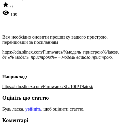
star
0
visibility
109
Вам необхідно оновити прошивку вашого пристрою,
перейшовши за посиланням
https://cdn.slinex.com/Firmwares/%модель_пристрою%/latest/
,
де «% модель_пристрою%» – модель вашого пристрою.
Наприклад:
https://cdn.slinex.com/Firmwares/SL-10IPT/latest/
Оцініть цю статтю
Будь ласка,
увійдіть
, щоб оцінити статтю.
Коментарі