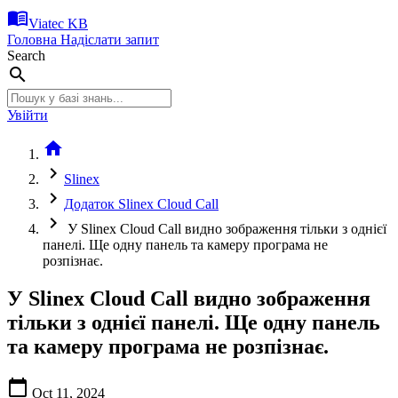
menu_book
Viatec KB
Головна
Надіслати запит
Search
search
Увійти
home
chevron_right
Slinex
chevron_right
Додаток Slinex Cloud Call
chevron_right
У Slinex Cloud Call видно зображення тільки з однієї
панелі. Ще одну панель та камеру програма не
розпізнає.
У Slinex Cloud Call видно зображення
тільки з однієї панелі. Ще одну панель
та камеру програма не розпізнає.
calendar_today
Oct 11, 2024