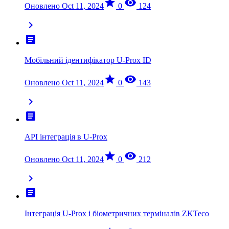
star
visibility
Оновлено Oct 11, 2024
0
124
chevron_right
article
Мобільний ідентифікатор U-Prox ID
star
visibility
Оновлено Oct 11, 2024
0
143
chevron_right
article
API інтеграція в U-Prox
star
visibility
Оновлено Oct 11, 2024
0
212
chevron_right
article
Інтеграція U-Prox і біометричних терміналів ZKTeco