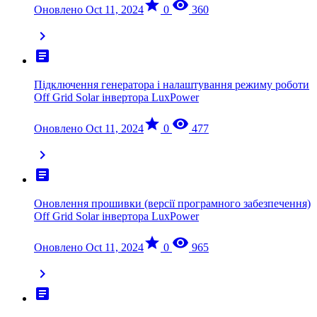
star
visibility
Оновлено Oct 11, 2024
0
360
chevron_right
article
Підключення генератора і налаштування режиму роботи
Off Grid Solar інвертора LuxPower
star
visibility
Оновлено Oct 11, 2024
0
477
chevron_right
article
Оновлення прошивки (версії програмного забезпечення)
Off Grid Solar інвертора LuxPower
star
visibility
Оновлено Oct 11, 2024
0
965
chevron_right
article