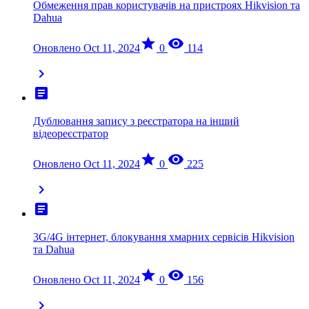
Обмеження прав користувачів на пристроях Hikvision та
Dahua
star
visibility
Оновлено Oct 11, 2024
0
114
chevron_right
article
Дублювання запису з реєстратора на інший
відеореєстратор
star
visibility
Оновлено Oct 11, 2024
0
225
chevron_right
article
3G/4G інтернет, блокування хмарних сервісів Hikvision
та Dahua
star
visibility
Оновлено Oct 11, 2024
0
156
chevron_right