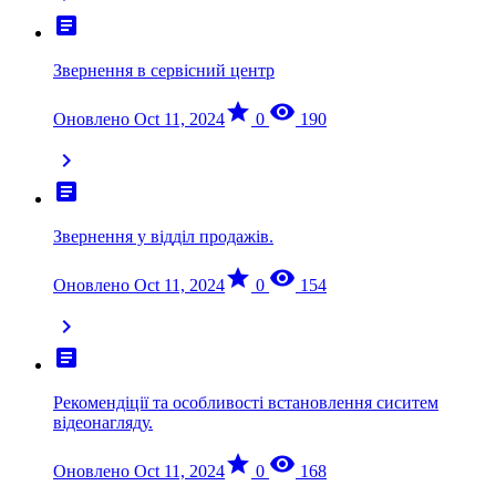
article
Звернення в сервісний центр
star
visibility
Оновлено Oct 11, 2024
0
190
chevron_right
article
Звернення у відділ продажів.
star
visibility
Оновлено Oct 11, 2024
0
154
chevron_right
article
Рекомендіції та особливості встановлення сиситем
відеонагляду.
star
visibility
Оновлено Oct 11, 2024
0
168