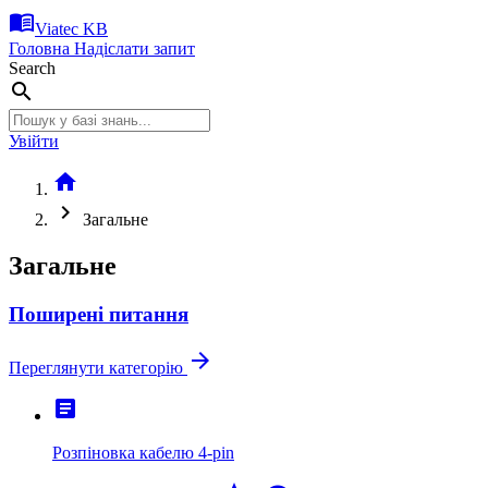
menu_book
Viatec KB
Головна
Надіслати запит
Search
search
Увійти
home
chevron_right
Загальне
Загальне
Поширені питання
arrow_forward
Переглянути категорію
article
Розпіновка кабелю 4-pin