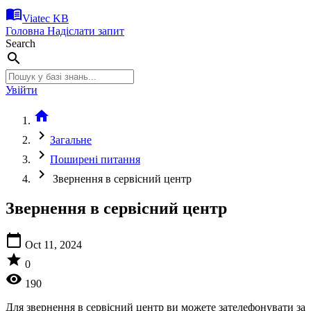
menu_book
Viatec KB
Головна
Надіслати запит
Search
search
Увійти
home
chevron_right
Загальне
chevron_right
Поширені питання
chevron_right
Звернення в сервісний центр
Звернення в сервісний центр
calendar_today
Oct 11, 2024
star
0
visibility
190
Для звернення в сервісний центр ви можете зателефонувати за