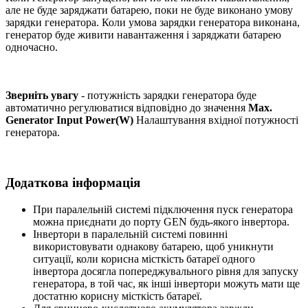
але не буде заряджати батарею, поки не буде виконано умову
зарядки генератора. Коли умова зарядки генератора виконана,
генератор буде живити навантаження і заряджати батарею
одночасно.
Зверніть увагу
- потужність зарядки генератора буде
автоматично регулюватися відповідно до значення
Max.
Generator Input Power(W)
Налаштування вхідної потужності
генератора.
Додаткова інформація
При паралельній системі підключення пуск генератора
можна приєднати до порту GEN будь-якого інвертора.
Інвертори в паралельній системі повинні
використовувати однакову батарею, щоб уникнути
ситуації, коли корисна місткість батареї одного
інвертора досягла попереджувального рівня для запуску
генератора, в той час, як інші інвертори можуть мати ще
достатню корисну місткість батареї.