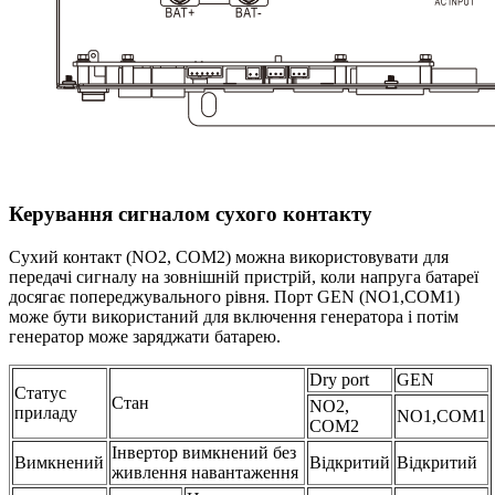
Керування сигналом сухого контакту
Сухий контакт (NO2, COM2) можна використовувати для
передачі сигналу на зовнішній пристрій, коли напруга батареї
досягає попереджувального рівня. Порт GEN (NO1,COM1)
може бути використаний для включення генератора і потім
генератор може заряджати батарею.
Dry port
GEN
Статус
Стан
NO2,
приладу
NO1,COM1
COM2
Інвертор вимкнений без
Вимкнений
Відкритий
Відкритий
живлення навантаження