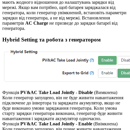
мають жодного відношення до налаштувань зарядки від
мережі. Якщо вам потрібно, щоб батарея заряджалася від
генератора, коли генератор увімкнений, встановіть параметри
зарядки від генератора, а не від мережі. Встановлення
параметрів
AC Charge
не призведе до зарядки батареї від
генератора.
Hybrid Setting та робота з генератором
Функція
PV&AC Take Load Jointly
-
Disable
(Вимкнена)
Коли генератор запущено, він не буде живити навантаження
підключене до інвертора та заряджати акумулятор, якщо не
буде виконано умови заряджання генератора. Коли умова
старту зарядки генератора виконана, генератор буде живити
навантаження і заряджати акумулятор одночасно.
Функція
PV&AC Take Load Jointly
-
Enable
(Ввімкнена)
Коли генератор запущено, він почне живити навантаження,