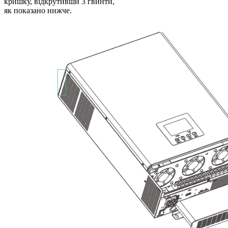
кришку, відкрутивши 3 гвинти,
як показано нижче.