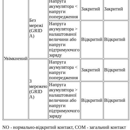
Напруга
акумулятора <
Закритий
Закритий
напруги
попередження
Без
Напруга
мережі
акумулятора >
(GRID
налаштованої
A)
величини або
Відкритий
Відкритий
напруги
підтримуючого
заряду
Увімкнений
Напруга
акумулятора <
Закритий
Відкритий
напруги
попередження
З
Напруга
мережею
акумулятора >
(GRID
налаштованої
A)
величини або
Відкритий
Відкрит
ий
напруги
підтримуючого
заряду
NO - нормально-відкритий контакт, COM - загальний контакт