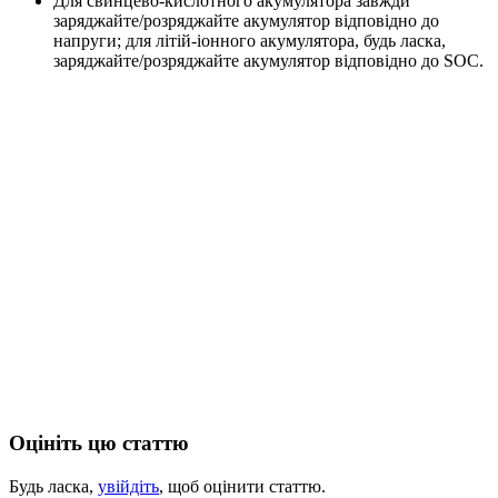
Для свинцево-кислотного акумулятора завжди
заряджайте/розряджайте акумулятор відповідно до
напруги; для літій-іонного акумулятора, будь ласка,
заряджайте/розряджайте акумулятор відповідно до SOC.
Оцініть цю статтю
Будь ласка,
увійдіть
, щоб оцінити статтю.