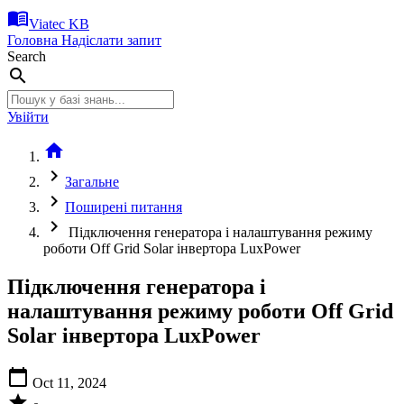
menu_book
Viatec KB
Головна
Надіслати запит
Search
search
Увійти
home
chevron_right
Загальне
chevron_right
Поширені питання
chevron_right
Підключення генератора і налаштування режиму
роботи Off Grid Solar інвертора LuxPower
Підключення генератора і
налаштування режиму роботи Off Grid
Solar інвертора LuxPower
calendar_today
Oct 11, 2024
star