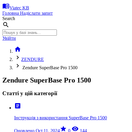
menu_book
Viatec KB
Головна
Надіслати запит
Search
search
Увійти
home
chevron_right
ZENDURE
chevron_right
Zendure SuperBase Pro 1500
Zendure SuperBase Pro 1500
Статті у цій категорії
article
Інструкція з використання SuperBase Pro 1500
star
visibility
Оновлено Oct 11, 2024
0
144