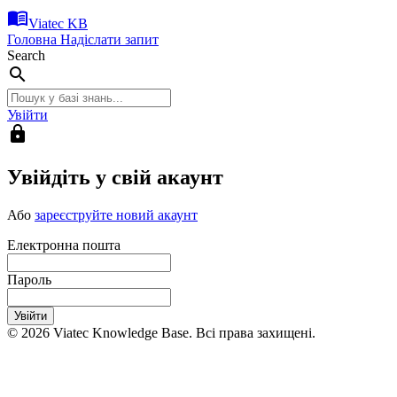
menu_book
Viatec KB
Головна
Надіслати запит
Search
search
Увійти
lock
Увійдіть у свій акаунт
Або
зареєструйте новий акаунт
Електронна пошта
Пароль
Увійти
© 2026 Viatec Knowledge Base. Всі права захищені.