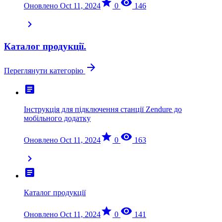
star
visibility
Оновлено Oct 11, 2024
0
146
chevron_right
Каталог продукції.
arrow_forward
Переглянути категорію
article
Інструкція для підключення станції Zendure до
мобільного додатку
star
visibility
Оновлено Oct 11, 2024
0
163
chevron_right
article
Каталог продукції
star
visibility
Оновлено Oct 11, 2024
0
141