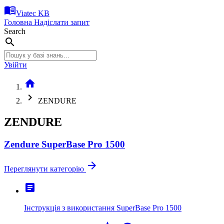
menu_book
Viatec KB
Головна
Надіслати запит
Search
search
Увійти
home
chevron_right
ZENDURE
ZENDURE
Zendure SuperBase Pro 1500
arrow_forward
Переглянути категорію
article
Інструкція з використання SuperBase Pro 1500