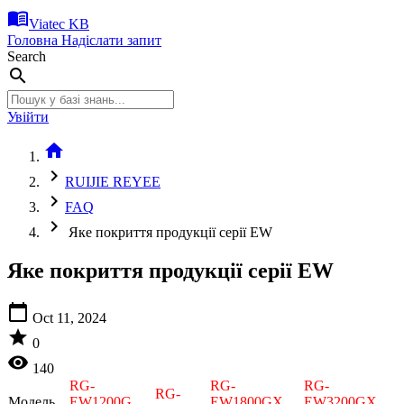
menu_book
Viatec KB
Головна
Надіслати запит
Search
search
Увійти
home
chevron_right
RUIJIE REYEE
chevron_right
FAQ
chevron_right
Яке покриття продукції серії EW
Яке покриття продукції серії EW
calendar_today
Oct 11, 2024
star
0
visibility
140
RG-
RG-
RG-
RG-
Модель
EW1200G
EW1800GX
EW3200GX