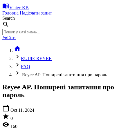
menu_book
Viatec KB
Головна
Надіслати запит
Search
search
Увійти
home
chevron_right
RUIJIE REYEE
chevron_right
FAQ
chevron_right
Reyee AP. Поширені запитання про пароль
Reyee AP. Поширені запитання про
пароль
calendar_today
Oct 11, 2024
star
0
visibility
160