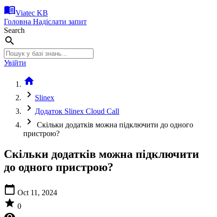
menu_book
Viatec KB
Головна
Надіслати запит
Search
search
Увійти
home
chevron_right
Slinex
chevron_right
Додаток Slinex Cloud Call
chevron_right
Скільки додатків можна підключити до одного
пристрою?
Скільки додатків можна підключити
до одного пристрою?
calendar_today
Oct 11, 2024
star
0
visibility