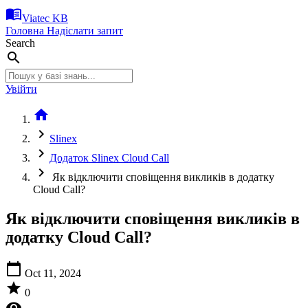
menu_book
Viatec KB
Головна
Надіслати запит
Search
search
Увійти
home
chevron_right
Slinex
chevron_right
Додаток Slinex Cloud Call
chevron_right
Як відключити сповіщення викликів в додатку
Cloud Call?
Як відключити сповіщення викликів в
додатку Cloud Call?
calendar_today
Oct 11, 2024
star
0
visibility