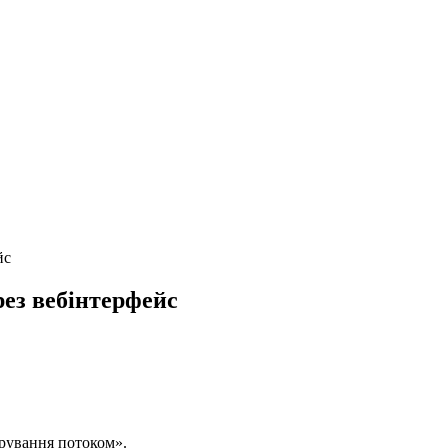
йс
ез вебінтерфейс
рування потоком».