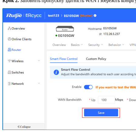
Крок 2.
Заповніть пропускну здатність WAN і збережіть конфіг