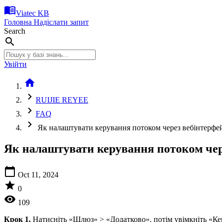
menu_book
Viatec KB
Головна
Надіслати запит
Search
search
Увійти
home
chevron_right
RUIJIE REYEE
chevron_right
FAQ
chevron_right
Як налаштувати керування потоком через вебінтерфе
Як налаштувати керування потоком чер
calendar_today
Oct 11, 2024
star
0
visibility
109
Крок 1.
Натисніть «Шлюз» > «Додатково», потім увімкніть «Ке