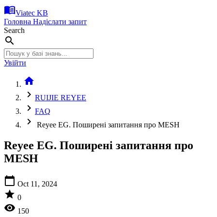
menu_book
Viatec KB
Головна
Надіслати запит
Search
search
Увійти
home
chevron_right
RUIJIE REYEE
chevron_right
FAQ
chevron_right
Reyee EG. Поширені запитання про MESH
Reyee EG. Поширені запитання про
MESH
calendar_today
Oct 11, 2024
star
0
visibility
150