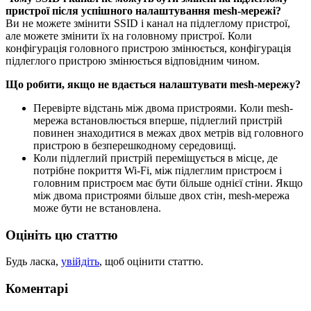
пристрої після успішного налаштування mesh-мережі?
Ви не можете змінити SSID і канал на підлеглому пристрої,
але можете змінити їх на головному пристрої. Коли
конфігурація головного пристрою змінюється, конфігурація
підлеглого пристрою змінюється відповідним чином.
Що робити, якщо не вдається налаштувати mesh-мережу?
Перевірте відстань між двома пристроями. Коли mesh-
мережа встановлюється вперше, підлеглий пристрій
повинен знаходитися в межах двох метрів від головного
пристрою в безперешкодному середовищі.
Коли підлеглий пристрій переміщується в місце, де
потрібне покриття Wi-Fi, між підлеглим пристроєм і
головним пристроєм має бути більше однієї стіни. Якщо
між двома пристроями більше двох стін, mesh-мережа
може бути не встановлена.
Оцініть цю статтю
Будь ласка,
увійдіть
, щоб оцінити статтю.
Коментарі