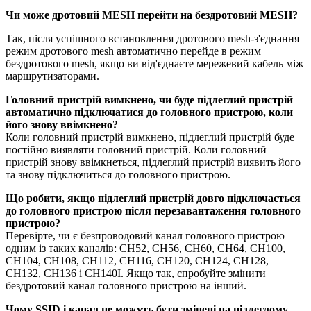
Чи може дротовий MESH перейти на бездротовий MESH?
Так, після успішного встановлення дротового mesh-з'єднання
режим дротового mesh автоматично перейде в режим
бездротового mesh, якщо ви від'єднаєте мережевий кабель між
маршрутизаторами.
Головний пристрій вимкнено, чи буде підлеглий пристрій
автоматично підключатися до головного пристрою, коли
його знову ввімкнено?
Коли головний пристрій вимкнено, підлеглий пристрій буде
постійно виявляти головний пристрій. Коли головний
пристрій знову ввімкнеться, підлеглий пристрій виявить його
та знову підключиться до головного пристрою.
Що робити, якщо підлеглий пристрій довго підключається
до головного пристрою після перезавантаження головного
пристрою?
Перевірте, чи є безпроводовий канал головного пристрою
одним із таких каналів: CH52, CH56, CH60, CH64, CH100,
CH104, CH108, CH112, CH116, CH120, CH124, CH128,
CH132, CH136 і CH140I. Якщо так, спробуйте змінити
бездротовий канал головного пристрою на інший.
Чому SSID і канал не можуть бути змінені на підлеглому