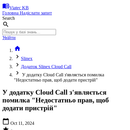
menu_book
Viatec KB
Головна
Надіслати запит
Search
search
Увійти
home
chevron_right
Slinex
chevron_right
Додаток Slinex Cloud Call
chevron_right
У додатку Cloud Call з'являється помилка
"Недостатньо прав, щоб додати пристрій"
У додатку Cloud Call з'являється
помилка "Недостатньо прав, щоб
додати пристрій"
calendar_today
Oct 11, 2024
star