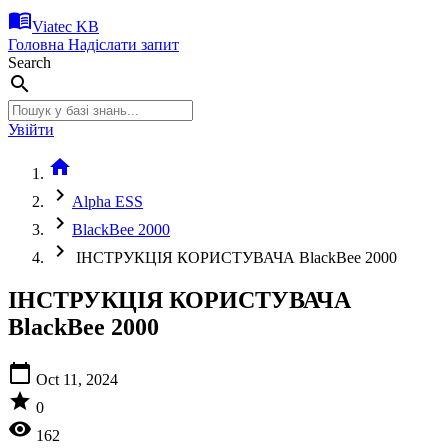
menu_book
Viatec KB
Головна
Надіслати запит
Search
search
Увійти
home
chevron_right
Alpha ESS
chevron_right
BlackBee 2000
chevron_right
ІНСТРУКЦІЯ КОРИСТУВАЧА BlackBee 2000
ІНСТРУКЦІЯ КОРИСТУВАЧА
BlackBee 2000
calendar_today
Oct 11, 2024
star
0
visibility
162