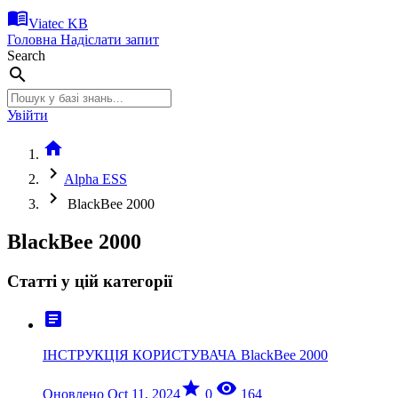
menu_book
Viatec KB
Головна
Надіслати запит
Search
search
Увійти
home
chevron_right
Alpha ESS
chevron_right
BlackBee 2000
BlackBee 2000
Статті у цій категорії
article
ІНСТРУКЦІЯ КОРИСТУВАЧА BlackBee 2000
star
visibility
Оновлено Oct 11, 2024
0
164