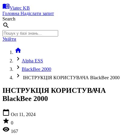
menu_book
Viatec KB
Головна
Надіслати запит
Search
search
Увійти
home
chevron_right
Alpha ESS
chevron_right
BlackBee 2000
chevron_right
ІНСТРУКЦІЯ КОРИСТУВАЧА BlackBee 2000
ІНСТРУКЦІЯ КОРИСТУВАЧА
BlackBee 2000
calendar_today
Oct 11, 2024
star
0
visibility
167