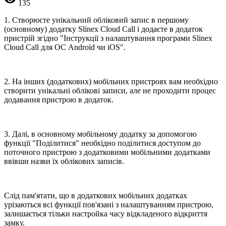
135
1. Створюєте унікальний обліковий запис в першому
(основному) додатку Slinex Cloud Call і додаєте в додаток
пристрій згідно "Інструкції з налаштування програми Slinex
Cloud Call для ОС Android чи iOS".
2. На інших (додаткових) мобільних пристроях вам необхідно
створити унікальні облікові записи, але не проходити процес
додавання пристрою в додаток.
3. Далі, в основному мобільному додатку за допомогою
функції "Поділитися" необхідно поділитися доступом до
поточного пристрою з додатковими мобільними додатками
ввівши назви їх облікових записів.
Слід пам'ятати, що в додаткових мобільних додатках
урізаються всі функції пов'язані з налаштуванням пристрою,
залишається тільки настройка часу відкладеного відкриття
замку.