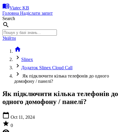
menu_book
Viatec KB
Головна
Надіслати запит
Search
search
Увійти
home
chevron_right
Slinex
chevron_right
Додаток Slinex Cloud Call
chevron_right
Як підключити кілька телефонів до одного
домофону / панелі?
Як підключити кілька телефонів до
одного домофону / панелі?
calendar_today
Oct 11, 2024
star
0
visibility