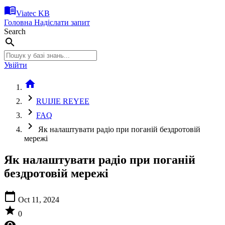
menu_book
Viatec KB
Головна
Надіслати запит
Search
search
Увійти
home
chevron_right
RUIJIE REYEE
chevron_right
FAQ
chevron_right
Як налаштувати радіо при поганій бездротовій
мережі
Як налаштувати радіо при поганій
бездротовій мережі
calendar_today
Oct 11, 2024
star
0
visibility