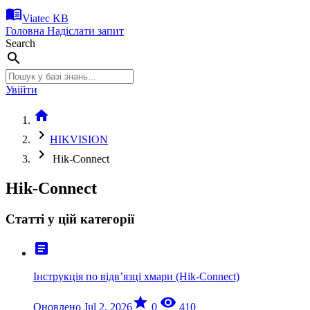
menu_book
Viatec KB
Головна
Надіслати запит
Search
search
Увійти
home
chevron_right
HIKVISION
chevron_right
Hik-Connect
Hik-Connect
Статті у цій категорії
article
Інструкція по відв’язці хмари (Hik-Connect)
star
visibility
Оновлено Jul 2, 2026
0
410