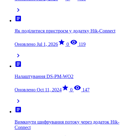
chevron_right
article
Як поділитися пристроєм у додатку Hik-Connect
star
visibility
Оновлено Jul 1, 2026
0
119
chevron_right
article
Налаштування DS-PM-WO2
star
visibility
Оновлено Oct 11, 2024
0
147
chevron_right
article
Вимкнути шифрування потоку через додаток Hik-
Connect