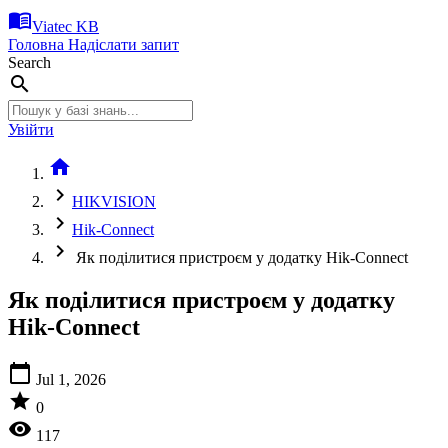
menu_book
Viatec KB
Головна
Надіслати запит
Search
search
Увійти
home
chevron_right
HIKVISION
chevron_right
Hik-Connect
chevron_right
Як поділитися пристроєм у додатку Hik-Connect
Як поділитися пристроєм у додатку
Hik-Connect
calendar_today
Jul 1, 2026
star
0
visibility
117