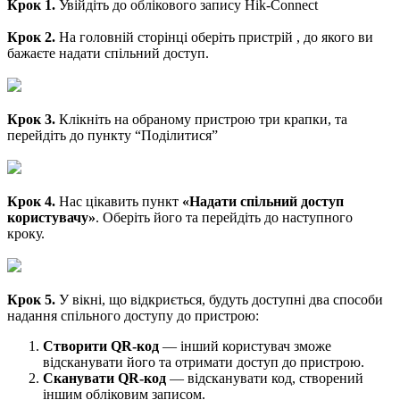
Крок 1.
Увійдіть до облікового запису Hik-Connect
Крок 2.
На головній сторінці оберіть пристрій , до якого ви
бажаєте надати спільний доступ.
Крок 3.
Клікніть на обраному пристрою три крапки, та
перейдіть до пункту “Поділитися”
Крок 4.
Нас цікавить пункт
«Надати спільний доступ
користувачу»
. Оберіть його та перейдіть до наступного
кроку.
Крок 5.
У вікні, що відкриється, будуть доступні два способи
надання спільного доступу до пристрою:
Створити QR-код
— інший користувач зможе
відсканувати його та отримати доступ до пристрою.
Сканувати QR-код
— відсканувати код, створений
іншим обліковим записом.