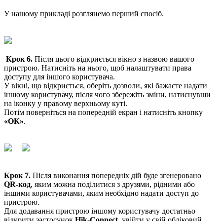
У нашому прикладі розглянемо перший спосіб.
Крок 6.
Після цього відкриється вікно з назвою вашого
пристрою. Натисніть на нього, щоб налаштувати права
доступу для іншого користувача.
У вікні, що відкриється, оберіть дозволи, які бажаєте надати
іншому користувачу, після чого збережіть зміни, натиснувши
на іконку у правому верхньому куті.
Потім поверніться на попередній екран і натисніть кнопку
«ОК»
.
Крок 7.
Після виконання попередніх дій буде згенеровано
QR-код
, яким можна поділитися з друзями, рідними або
іншими користувачами, яким необхідно надати доступ до
пристрою.
Для додавання пристрою іншому користувачу достатньо
відкрити застосунок
Hik-Connect
, увійти у свій обліковий