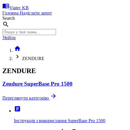
menu_book
Viatec KB
Головна
Надіслати запит
Search
search
Увійти
home
chevron_right
ZENDURE
ZENDURE
Zendure SuperBase Pro 1500
arrow_forward
Переглянути категорію
article
Інструкція з використання SuperBase Pro 1500