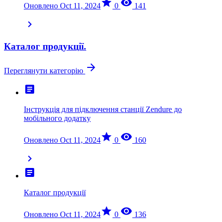
star
visibility
Оновлено Oct 11, 2024
0
141
chevron_right
Каталог продукції.
arrow_forward
Переглянути категорію
article
Інструкція для підключення станції Zendure до
мобільного додатку
star
visibility
Оновлено Oct 11, 2024
0
160
chevron_right
article
Каталог продукції
star
visibility
Оновлено Oct 11, 2024
0
136