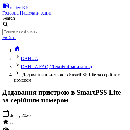
menu_book
Viatec KB
Головна
Надіслати запит
Search
search
Увійти
home
chevron_right
DAHUA
chevron_right
DAHUA FAQ ( Технічні запитання)
chevron_right
Додавання пристрою в SmartPSS Lite за серійним
номером
Додавання пристрою в SmartPSS Lite
за серійним номером
calendar_today
Jul 1, 2026
star
0
visibility