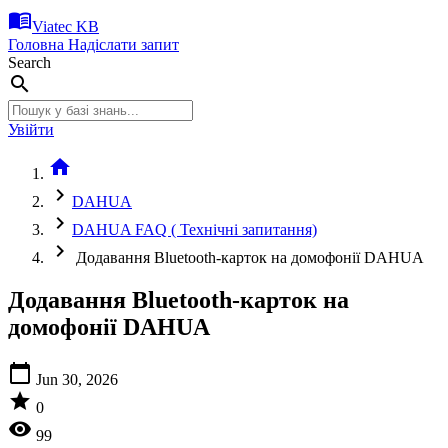
menu_book
Viatec KB
Головна
Надіслати запит
Search
search
Увійти
home
chevron_right
DAHUA
chevron_right
DAHUA FAQ ( Технічні запитання)
chevron_right
Додавання Bluetooth-карток на домофонії DAHUA
Додавання Bluetooth-карток на
домофонії DAHUA
calendar_today
Jun 30, 2026
star
0
visibility
99