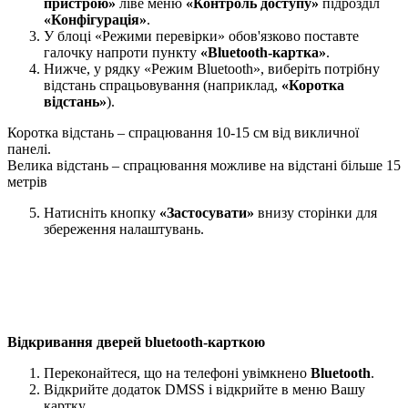
пристрою»
ліве меню
«Контроль доступу»
підрозділ
«Конфігурація»
.
У блоці «Режими перевірки» обов'язково поставте
галочку напроти пункту
«Bluetooth-картка»
.
Нижче, у рядку «Режим Bluetooth», виберіть потрібну
відстань спрацьовування (наприклад,
«Коротка
відстань»
).
Коротка відстань – спрацювання 10-15 см від викличної
панелі.
Велика відстань – спрацювання можливе на відстані більше 15
метрів
Натисніть кнопку
«Застосувати»
внизу сторінки для
збереження налаштувань.
Відкривання дверей bluetooth-карткою
Переконайтеся, що на телефоні увімкнено
Bluetooth
.
Відкрийте додаток DMSS і відкрийте в меню Вашу
картку.