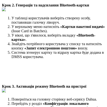
Крок 2. Генерація та надсилання Bluetooth-картки
У таблиці користувачів виберіть створену особу,
поставивши галочку ліворуч.
У верхньому меню натисніть
«Картки пакетної видачі»
(Issue Card in Batches).
У вікні, що з'явилося, виберіть вкладку
«Bluetooth-
картка»
.
Знайдіть потрібного користувача у списку та натисніть
кнопку
«Запит електронною поштою»
внизу.
Система згенерує картку та відразу картка буде додана в
DMSS користувача.
Крок 3. Активація режиму Bluetooth на пристрої
Поверніться на головну сторінку веб-сервісу Dahua.
Перейдіть у розділ
«Конфігурація локального