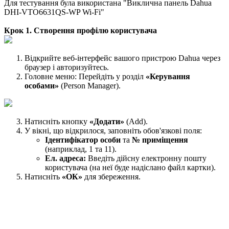
Для тестування була використана "Виклична панель Dahua
DHI-VTO6631QS-WP Wi-Fi"
Крок 1. Створення профілю користувача
Відкрийте веб-інтерфейс вашого пристрою Dahua через
браузер і авторизуйтесь.
Головне меню: Перейдіть у розділ
«Керування
особами»
(Person Manager).
Натисніть кнопку
«Додати»
(Add).
У вікні, що відкрилося, заповніть обов'язкові поля:
Ідентифікатор особи
та
№ приміщення
(наприклад, 1 та 11).
Ел. адреса:
Введіть дійсну електронну пошту
користувача (на неї буде надіслано файл картки).
Натисніть
«ОК»
для збереження.