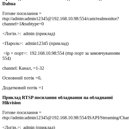
Dahua
Готове посилання =
rtsp://admin:admin12345@192.168.10.98:554/cam/realmonitor?
channel=1&subtype=0
<Логін.>: admin (приклад)
<Пароль>: admin12345 (приклад)
<ір + порт>: 192.168.10.98:554 (rtsp порт за замовчуванням
554)
channel: Канал, =1-32
Основний потік =0,
Додатковий потік =1
Приклад RTSP посилання обладнання на обладнанні
Hikvision
Готове посилання =
rtsp://admin:admin12345@192.168.10.98:554/ISAPI/Streaming/Chan
<Логін.>: admin (приклад)