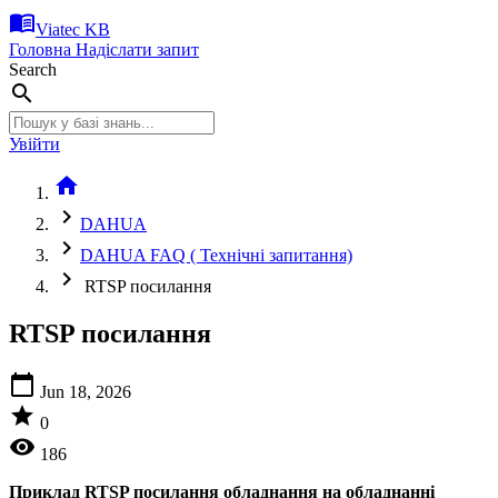
menu_book
Viatec KB
Головна
Надіслати запит
Search
search
Увійти
home
chevron_right
DAHUA
chevron_right
DAHUA FAQ ( Технічні запитання)
chevron_right
RTSP посилання
RTSP посилання
calendar_today
Jun 18, 2026
star
0
visibility
186
Приклад RTSP посилання обладнання на обладнанні