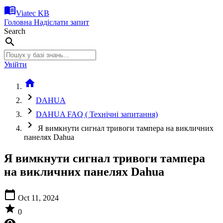
menu_book
Viatec KB
Головна
Надіслати запит
Search
search
Увійти
home
chevron_right
DAHUA
chevron_right
DAHUA FAQ ( Технічні запитання)
chevron_right
Я вимкнути сигнал тривоги тампера на викличних
панелях Dahua
Я вимкнути сигнал тривоги тампера
на викличних панелях Dahua
calendar_today
Oct 11, 2024
star
0
visibility