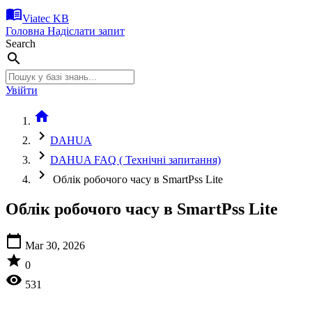
menu_book
Viatec KB
Головна
Надіслати запит
Search
search
Увійти
home
chevron_right
DAHUA
chevron_right
DAHUA FAQ ( Технічні запитання)
chevron_right
Облік робочого часу в SmartPss Lite
Облік робочого часу в SmartPss Lite
calendar_today
Mar 30, 2026
star
0
visibility
531