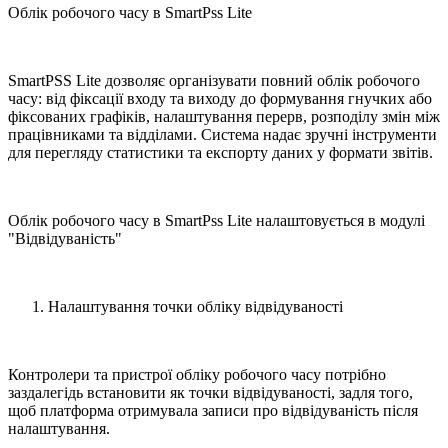
Облік робочого часу в SmartPss Lite
SmartPSS Lite дозволяє організувати повний облік робочого
часу: від фіксації входу та виходу до формування гнучких або
фіксованих графіків, налаштування перерв, розподілу змін між
працівниками та відділами. Система надає зручні інструменти
для перегляду статистики та експорту даних у формати звітів.
Облік робочого часу в SmartPss Lite налаштовується в модулі
"Відвідуваність"
Налаштування точки обліку відвідуваності
Контролери та пристрої обліку робочого часу потрібно
заздалегідь встановити як точки відвідуваності, задля того,
щоб платформа отримувала записи про відвідуваність після
налаштування.