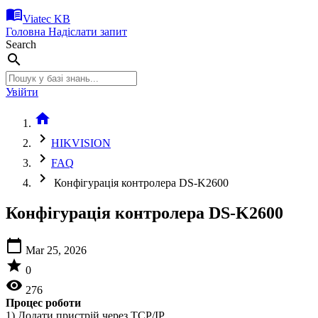
menu_book
Viatec KB
Головна
Надіслати запит
Search
search
Увійти
home
chevron_right
HIKVISION
chevron_right
FAQ
chevron_right
Конфігурація контролера DS-K2600
Конфігурація контролера DS-K2600
calendar_today
Mar 25, 2026
star
0
visibility
276
Процес роботи
1) Додати пристрій через TCP/IP.