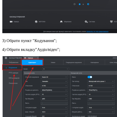
3) Обрати пункт "Кодування";
4) Обрати вкладку"Аудіо/відео";