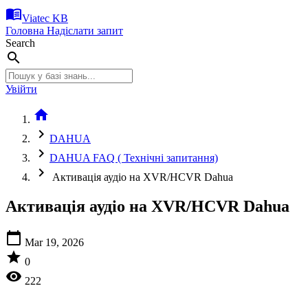
menu_book
Viatec KB
Головна
Надіслати запит
Search
search
Увійти
home
chevron_right
DAHUA
chevron_right
DAHUA FAQ ( Технічні запитання)
chevron_right
Активація аудіо на XVR/HCVR Dahua
Активація аудіо на XVR/HCVR Dahua
calendar_today
Mar 19, 2026
star
0
visibility
222